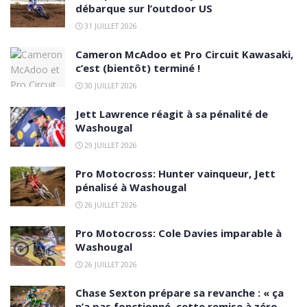
débarque sur l’outdoor US
31 JUILLET 2026
Cameron McAdoo et Pro Circuit Kawasaki,
c’est (bientôt) terminé !
30 JUILLET 2026
Jett Lawrence réagit à sa pénalité de
Washougal
29 JUILLET 2026
Pro Motocross: Hunter vainqueur, Jett
pénalisé à Washougal
26 JUILLET 2026
Pro Motocross: Cole Davies imparable à
Washougal
26 JUILLET 2026
Chase Sexton prépare sa revanche : « ça
n’a pas fonctionné, cette remise à zéro