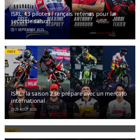
ISRL: 13 pilotes Français retenus pour la
seconde saison
1 SEPTEMBRE 2025
INDE
ISRL : la saison 2 se prépare avec un mercato
international
L’Indian Supercross Racing League annonce
29 AOÛT 2025
son calendrier 2025
7 AOÛT 2025
INDE