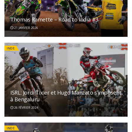
Thomas Ramette – Road to India #3
21 JANVIER 2026
INDE
ISRL: Jordi Tixier et Hugo Manzato s’imposent
à Bengaluru
26 FÉVRIER 2024
INDE