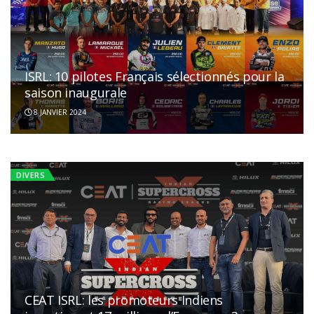
ISRL: 10 pilotes Français sélectionnés pour la
ISRL: la liste des pilotes inscrits pour les
saison inaugurale
enchères
8 JANVIER 2024
24 DÉCEMBRE 2023
DIVERS
DIVERS
CEAT ISRL: les promoteurs Indiens