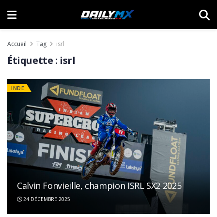
Accueil
Tag
isrl
Étiquette :
isrl
INDE
Calvin Fonvieille, champion ISRL SX2 2025
24 DÉCEMBRE 2025