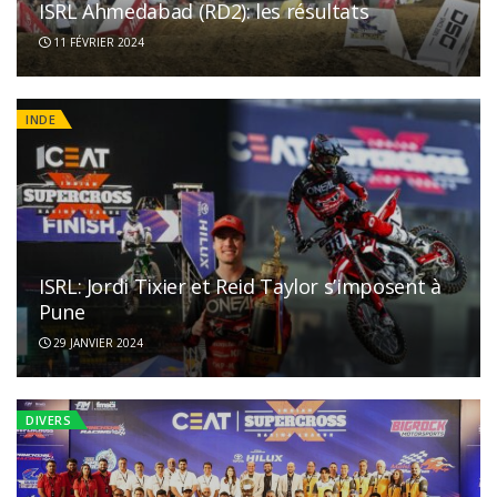
ISRL Ahmedabad (RD2): les résultats
11 FÉVRIER 2024
INDE
ISRL: Jordi Tixier et Reid Taylor s’imposent à
Pune
29 JANVIER 2024
DIVERS