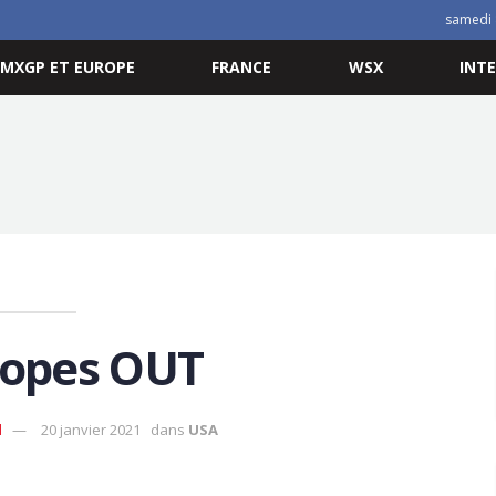
samedi 
MXGP ET EUROPE
FRANCE
WSX
INT
Lopes OUT
d
20 janvier 2021
dans
USA