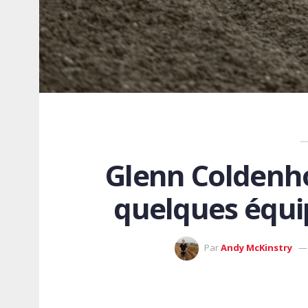
Glenn Coldenhof
quelques équi
Par
Andy McKinstry