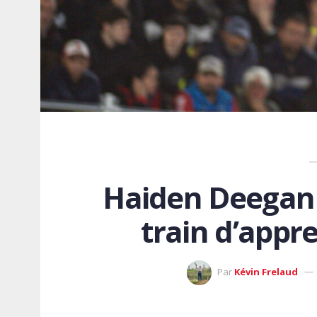
Haiden Deegan «
train d’appr
Par
Kévin Frelaud