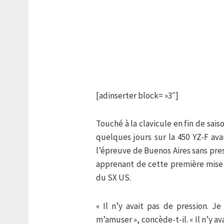
[adinserter block= »3″]
Touché à la clavicule en fin de sai
quelques jours sur la 450 YZ-F ava
l’épreuve de Buenos Aires sans pres
apprenant de cette première mise e
du SX US.
« Il n’y avait pas de pression. J
m’amuser », concède-t-il. « Il n’y a