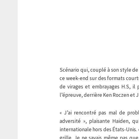
Scénario qui, couplé à son style de
ce week-end sur des formats courts. 
de virages et embrayages H.S, il 
l’épreuve, derrière Ken Roczen et J
« J’ai rencontré pas mal de prob
adversité », plaisante Haiden, q
internationale hors des États-Unis. 
grille. Je ne savais même pas qu