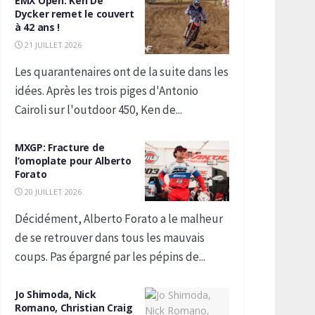
EMX Open: Ken De
Dycker remet le couvert
à 42 ans !
21 JUILLET 2026
Les quarantenaires ont de la suite dans les
idées. Après les trois piges d'Antonio
Cairoli sur l'outdoor 450, Ken de...
MXGP: Fracture de
l’omoplate pour Alberto
Forato
20 JUILLET 2026
Décidément, Alberto Forato a le malheur
de se retrouver dans tous les mauvais
coups. Pas épargné par les pépins de...
Jo Shimoda, Nick
Romano, Christian Craig