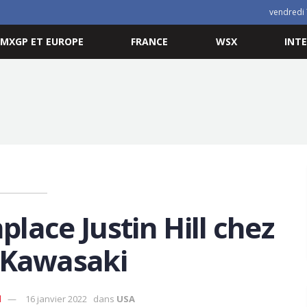
vendredi 
MXGP ET EUROPE
FRANCE
WSX
INT
lace Justin Hill chez
Kawasaki
d
16 janvier 2022
dans
USA