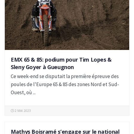
EMX 65 & 85: podium pour Tim Lopes &
Sleny Goyer à Gueugnon
Ce week-end se disputait la première épreuve des
poules de l'Europe 65 & 85 des zones Nord et Sud-
Ouest, où ...
2 MAI 2023
Mathys Boisramé s’engage sur le national
FRANCE