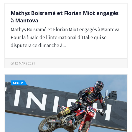
Mathys Boisramé et Florian Miot engagés
USA
à Mantova
Mathys Boisramé et Florian Miot engagés à Mantova
Pour la finale de l'international d'Italie qui se
disputera ce dimanche à ...
12 MARS 2021
MXGP