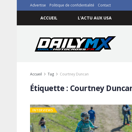
Advertise
Politique de confidentialité
Contact
ACCUEIL
L’ACTU AUX USA
Accueil
Tag
Courtney Duncan
Étiquette :
Courtney Dunca
INTERVIEWS