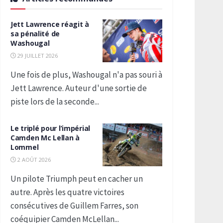
Jett Lawrence réagit à
sa pénalité de
Washougal
29 JUILLET 2026
Une fois de plus, Washougal n'a pas souri à
Jett Lawrence. Auteur d'une sortie de
piste lors de la seconde...
Le triplé pour l’impérial
Camden Mc Lellan à
Lommel
2 AOÛT 2026
Un pilote Triumph peut en cacher un
autre. Après les quatre victoires
consécutives de Guillem Farres, son
coéquipier Camden McLellan...