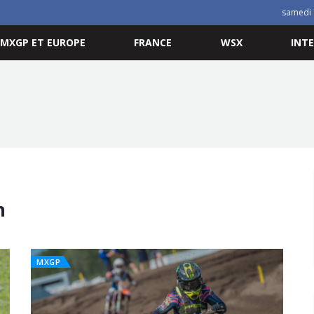
samedi 
MXGP ET EUROPE
FRANCE
WSX
INT
n
MXGP