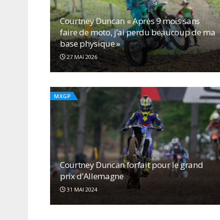
Courtney Duncan « Après 9 mois sans
faire de moto, j’ai perdu beaucoup de ma
base physique »
27 MAI 2026
MXGP
Courtney Duncan forfait pour le grand
prix d’Allemagne
Courtney Duncan « On veut aller chercher
ce troisième titre »
31 MAI 2024
23 JUILLET 2021