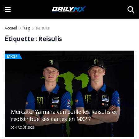
Accueil
Tag
Reisulis
Étiquette :
Reisulis
MXGP
Mercato: Yamaha verrouille les Reisulis et
redistribue ses cartes en MX2 ?
4 AOÛT 2026