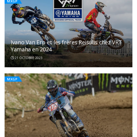
MXGP
Ivano Van Erp et les frères Reisulis chez VRT
Yamaha en 2024
21 OCTOBRE 2023
MXGP