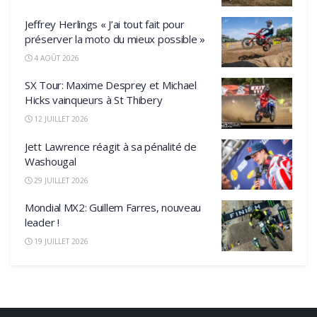
Jeffrey Herlings « J’ai tout fait pour
préserver la moto du mieux possible »
4 AOÛT 2026
SX Tour: Maxime Desprey et Michael
Hicks vainqueurs à St Thibery
12 JUILLET 2026
Jett Lawrence réagit à sa pénalité de
Washougal
29 JUILLET 2026
Mondial MX2: Guillem Farres, nouveau
leader !
19 JUILLET 2026