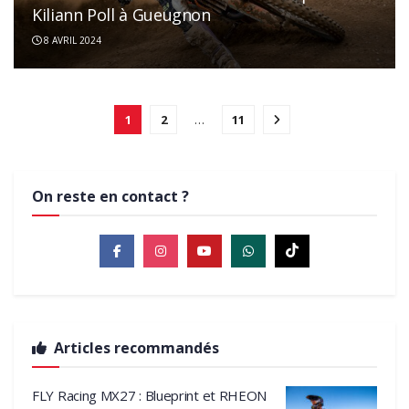
Kiliann Poll à Gueugnon
8 AVRIL 2024
1
2
…
11
On reste en contact ?
Articles recommandés
FLY Racing MX27 : Blueprint et RHEON