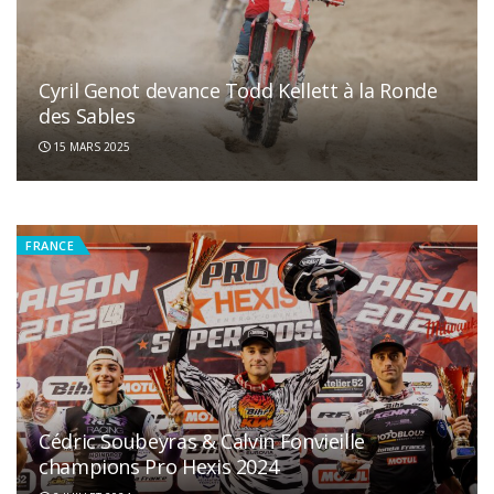
Cyril Genot devance Todd Kellett à la Ronde
La FFM reprend la gestion du circuit de Loon-
des Sables
Plage
15 MARS 2025
15 OCTOBRE 2024
FRANCE
FRANCE
Cédric Soubeyras & Calvin Fonvieille
champions Pro Hexis 2024