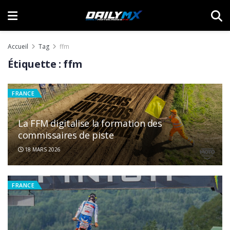
Accueil
Tag
ffm
Étiquette :
ffm
FRANCE
La FFM digitalise la formation des
commissaires de piste
18 MARS 2026
FRANCE