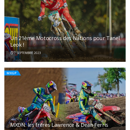
Un 21ème Motocross des Nations pour Tanel
Leok !
7 SEPTEMBRE 2023
MXGP
MXDN: les frères Lawrence & Dean Ferris