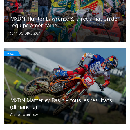
MXDN: Hunter Lawrence & la réclamation de
l’équipe Américaine
11 OCTOBRE 2024
MXGP
MXDN Matterley Basin – tous les résultats
(dimanche)
6 OCTOBRE 2024