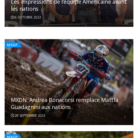
Les impressions de l’équipe Américaine avant
Haakon Osterhagen forfait pour le
les nations
Motocross des Nations
6 OCTOBRE 2023
4 OCTOBRE 2023
MXGP
MXGP
MXDN: Andrea Bonacorsi remplace Mattia
Guadagnini aux nations
28 SEPTEMBRE 2023
MXGP