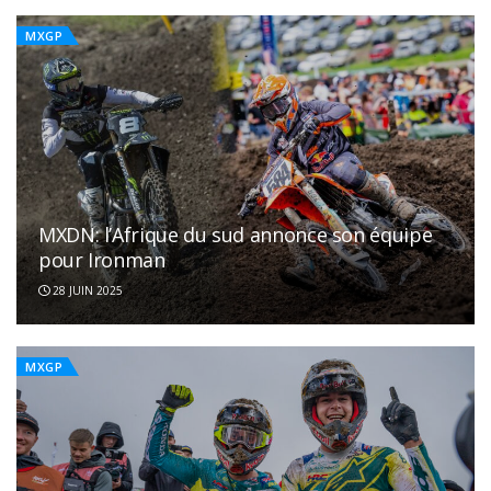
MXGP
MXDN: l’Afrique du sud annonce son équipe
pour Ironman
28 JUIN 2025
MXGP