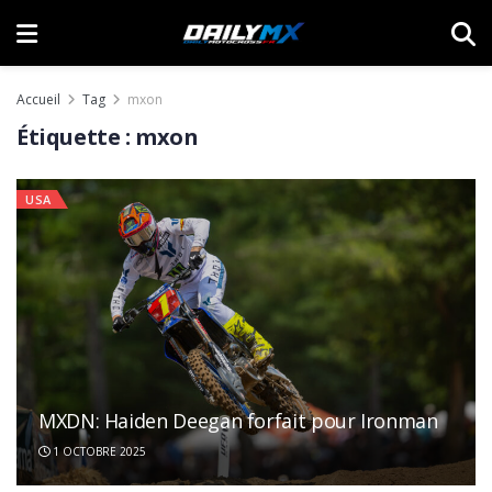
Accueil
Tag
mxon
Étiquette :
mxon
USA
MXDN: Haiden Deegan forfait pour Ironman
1 OCTOBRE 2025