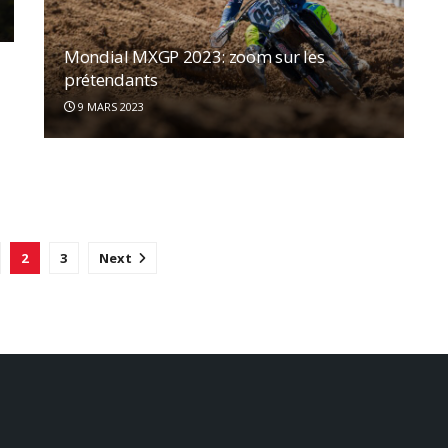
Mondial MXGP 2023: zoom sur les
prétendants
MXGP Argentine: Pauls Jonass remporte
la manche qualificative
9 MARS 2023
19 MARS 2022
MXGP
2
3
Next