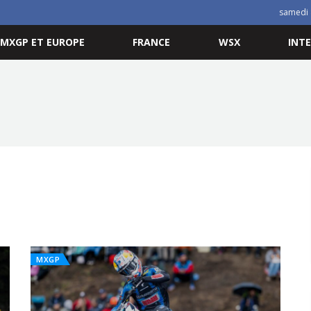
samedi 
MXGP ET EUROPE
FRANCE
WSX
INT
MXGP