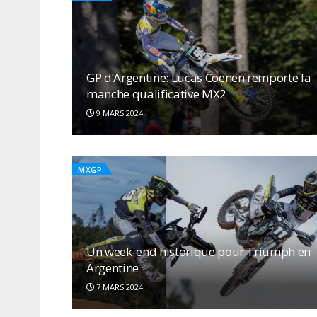
GP d’Argentine: Lucas Coenen remporte la
manche qualificative MX2
9 MARS 2024
MXGP
Un week-end historique pour Triumph en
Argentine
7 MARS 2024