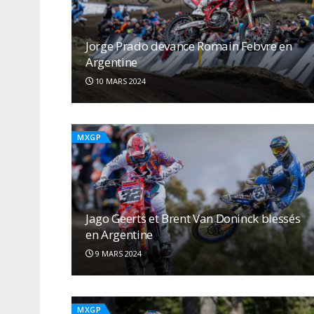
Jorge Prado devance Romain Febvre en
Argentine
10 MARS 2024
MXGP
Jago Geerts et Brent Van Doninck blessés
en Argentine
9 MARS 2024
MXGP