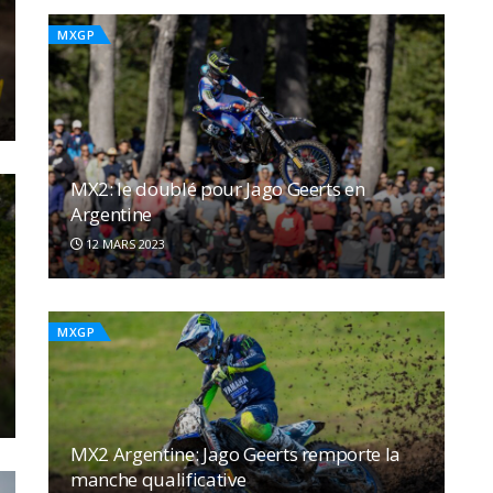
MXGP
MX2: le doublé pour Jago Geerts en
Argentine
12 MARS 2023
MXGP
MX2 Argentine: Jago Geerts remporte la
manche qualificative