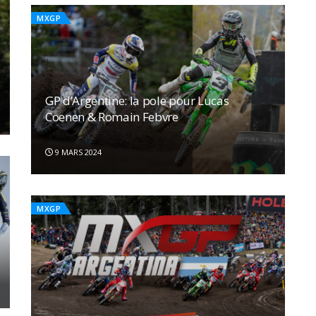
MXGP
GP d’Argentine: la pole pour Lucas
Coenen & Romain Febvre
9 MARS 2024
MXGP