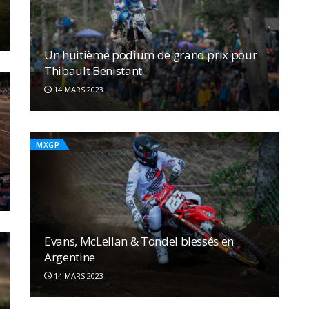
Un huitième podium de grand prix pour
Thibault Benistant
14 MARS 2023
MXGP
Evans, McLellan & Tondel blessés en
Argentine
14 MARS 2023