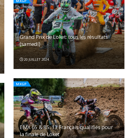
MXGP
Grand Prix de Loket: tous les résultats
(samedi)
20 JUILLET 2024
MXGP
EMX 65 & 85: 13 Français qualifiés pour
la finale de Loket