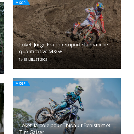
MXGP
Loket: Jorge Prado remporte la manche
qualificative MXGP
15 JUILLET 2023
MXGP
Loket: la pole pour Thibault Benistant et
Tim Gajser