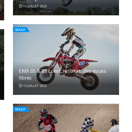
15 JUILLET 2023
MXGP
EMX 65 & 85 Loket: résultats des essais
libres
15 JUILLET 2023
MXGP