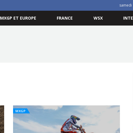
samedi 
MXGP ET EUROPE
FRANCE
WSX
INT
MXGP