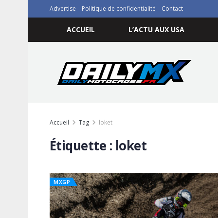
Advertise
Politique de confidentialité
Contact
ACCUEIL
L’ACTU AUX USA
Accueil
Tag
loket
Étiquette :
loket
MXGP