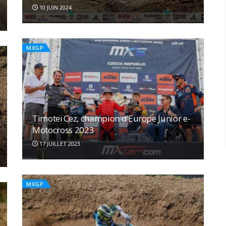
10 JUIN 2024
MXGP
Timoteï Cez, champion d’Europe Junior e-
Motocross 2023
17 JUILLET 2023
MXGP