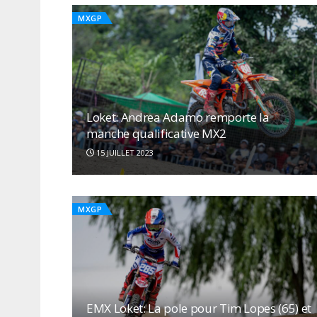
MXGP
Loket: Andrea Adamo remporte la
manche qualificative MX2
15 JUILLET 2023
MXGP
EMX Loket: La pole pour Tim Lopes (65) et