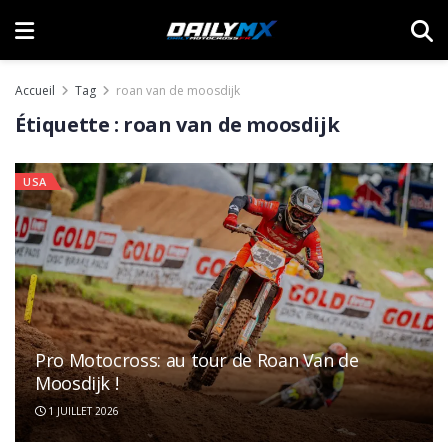
Accueil
Tag
roan van de moosdijk
Étiquette :
roan van de moosdijk
USA
Pro Motocross: au tour de Roan Van de
Moosdijk !
1 JUILLET 2026