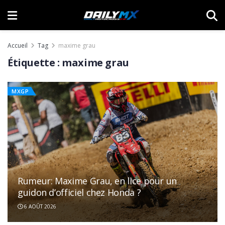
Accueil
Tag
maxime grau
Étiquette :
maxime grau
MXGP
Rumeur: Maxime Grau, en lice pour un
guidon d’officiel chez Honda ?
6 AOÛT 2026