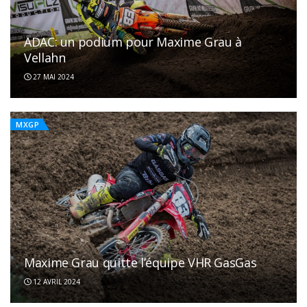
ADAC: un podium pour Maxime Grau à
Vellahn
27 MAI 2024
MXGP
Maxime Grau quitte l’équipe VHR GasGas
Maxime Grau intègre l’équipe VHR GasGas
12 AVRIL 2024
12 DÉCEMBRE 2023