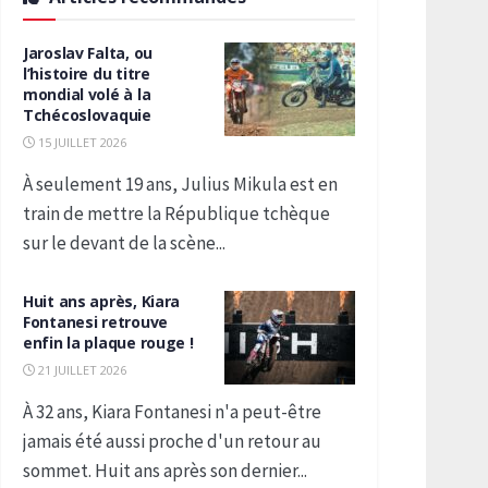
Jaroslav Falta, ou
l’histoire du titre
mondial volé à la
Tchécoslovaquie
15 JUILLET 2026
À seulement 19 ans, Julius Mikula est en
train de mettre la République tchèque
sur le devant de la scène...
Huit ans après, Kiara
Fontanesi retrouve
enfin la plaque rouge !
21 JUILLET 2026
À 32 ans, Kiara Fontanesi n'a peut-être
jamais été aussi proche d'un retour au
sommet. Huit ans après son dernier...